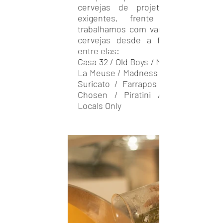
cervejas de projetos solidos e
exigentes, frente a isso já
trabalhamos com varias marcas de
cervejas desde a fundação que,
entre elas:
Casa 32 / Old Boys / MF / Societé de
La Meuse / Madness / KNY / Anner /
Suricato / Farrapos / Sold Beer /
Chosen / Piratini / Territorios /
Locals Only