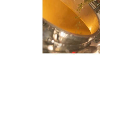
Contato WhatsApp
+55 (51) 997012233
- Comercial (Pessoa
Jurídica e Fisica) - Filipe e Pri
+55 (51) 980708847 - Comercial
Fermentador
+55 (51) 996449347 - Gestão - Filipe P.
+55 (51) 995572346 - Financeiro - Priscilla
comercial@zapatacervejariarural.com
Microcervejaria Zapata LTDA EPP