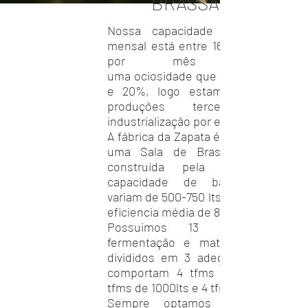
BRASSAGEM
Nossa capacidade de produção
mensal está entre 16 a 18 mil litros
por mês possuindo
uma
ociosidade
que oscila entre 30
e 20%, logo estamos abertos a
produções tercerizadas via
industrialização por encomenda.
A fábrica da Zapata é equipada com
uma Sala de Brassagem tribloc
construida pela EGISA, com
capacidade de bateladas que
variam de 500-750 lts com com uma
eficiencia média de 80%.
Possuimos 13 tanques de
fermentação e maturação (TFM's)
divididos em 3 adegas, nas quais
comportam 4 tfms de 500 lts, 5
tfms de 1000lts e 4 tfms de 2000lts.
Sempre optamos por produzir