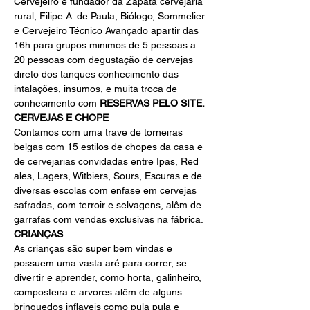
Cervejeiro e fundador da Zapata cervejaria 
rural, Filipe A. de Paula, Biólogo, Sommelier 
e Cervejeiro Técnico Avançado apartir das 
16h para grupos minimos de 5 pessoas a 
20 pessoas com degustação de cervejas 
direto dos tanques conhecimento das 
intalações, insumos, e muita troca de 
conhecimento com 
RESERVAS PELO SITE.
CERVEJAS E CHOPE
Contamos com uma trave de torneiras 
belgas com 15 estilos de chopes da casa e 
de cervejarias convidadas entre Ipas, Red 
ales, Lagers, Witbiers, Sours, Escuras e de 
diversas escolas com enfase em cervejas 
safradas, com terroir e selvagens, alêm de 
garrafas com vendas exclusivas na fábrica.
CRIANÇAS
As crianças são super bem vindas e 
possuem uma vasta aré para correr, se 
divertir e aprender, como horta, galinheiro, 
composteira e arvores alêm de alguns 
brinquedos inflaveis como pula pula e 