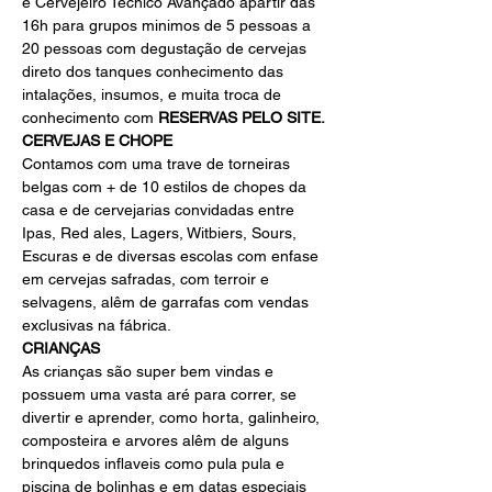
e Cervejeiro Técnico Avançado apartir das 
16h para grupos minimos de 5 pessoas a 
20 pessoas com degustação de cervejas 
direto dos tanques conhecimento das 
intalações, insumos, e muita troca de 
conhecimento com 
RESERVAS PELO SITE.
CERVEJAS E CHOPE
Contamos com uma trave de torneiras 
belgas com + de 10 estilos de chopes da 
casa e de cervejarias convidadas entre 
Ipas, Red ales, Lagers, Witbiers, Sours, 
Escuras e de diversas escolas com enfase 
em cervejas safradas, com terroir e 
selvagens, alêm de garrafas com vendas 
exclusivas na fábrica.
CRIANÇAS
As crianças são super bem vindas e 
possuem uma vasta aré para correr, se 
divertir e aprender, como horta, galinheiro, 
composteira e arvores alêm de alguns 
brinquedos inflaveis como pula pula e 
piscina de bolinhas e em datas especiais 