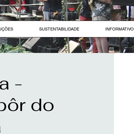
LUÇÕES
SUSTENTABILIDADE
INFORMATIVO
a -
 pôr do
a