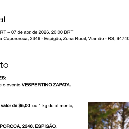
al
BRT – 07 de abr. de 2026, 20:00 BRT
da Capororoca, 2346 - Espigão, Zona Rural, Viamão - RS, 94740
to
ES:
e o evento 
VESPERTINO ZAPATA.
alor de $5,00
  ou 1 kg de alimento, 
POROCA, 2346, ESPIGÃO, 