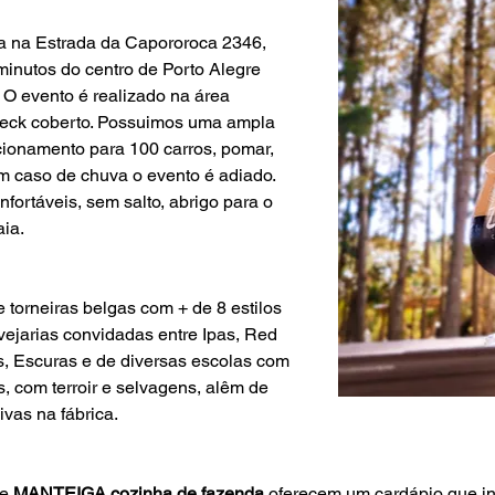
ica na Estrada da Capororoca 2346, 
minutos do centro de Porto Alegre 
. O evento é realizado na área 
 deck coberto. Possuimos uma ampla 
cionamento para 100 carros, pomar, 
 Em caso de chuva o evento é adiado. 
rtáveis, sem salto, abrigo para o 
aia.
torneiras belgas com + de 8 estilos 
ejarias convidadas entre Ipas, Red 
rs, Escuras e de diversas escolas com 
, com terroir e selvagens, alêm de 
vas na fábrica.
 e 
MANTEIGA cozinha de fazenda
 oferecem um cardápio que incl