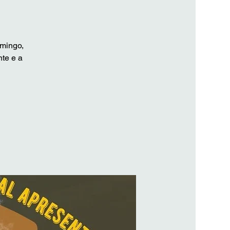
omingo,
nte e a