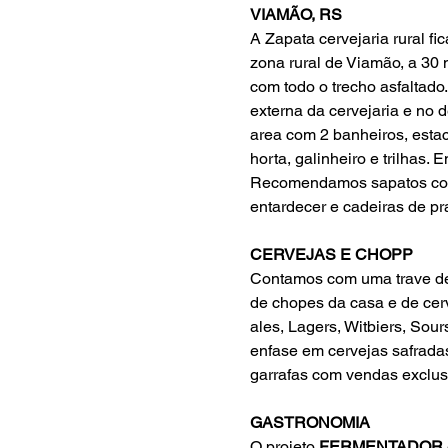
VIAMÃO, RS
A Zapata cervejaria rural f
zona rural de Viamão, a 30 
com todo o trecho asfaltado
externa da cervejaria e no
area com 2 banheiros, esta
horta, galinheiro e trilhas.
Recomendamos sapatos confo
entardecer e cadeiras de pr
CERVEJAS E CHOPP
Contamos com uma trave de 
de chopes da casa e de cerv
ales, Lagers, Witbiers, Sou
enfase em cervejas safradas
garrafas com vendas exclusi
GASTRONOMIA
O projeto 
FERMENTADOR