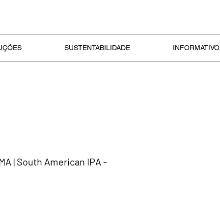
LUÇÕES
SUSTENTABILIDADE
INFORMATIVO
 | South American IPA -
al
Preço promocional