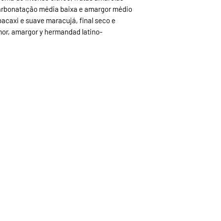
arbonatação média baixa e amargor médio
acaxi e suave maracujá, final seco e
mor, amargor y hermandad latino-
rídica e Fisica) - Filipe e Pri
ador
a
Inscreva-se para r
participar de n
ona Rural, Viamão, RS, Brasil