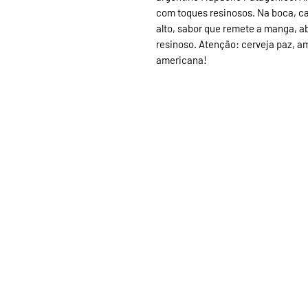
com toques resinosos. Na boca, c
alto, sabor que remete a manga, ab
resinoso. Atenção: cerveja paz, a
americana!
Contato WhatsApp
+55 (51) 997012233 - Comercial (Pessoa Ju
+55 (51) 980708847 - Comercial Ferment
+55 (51) 996449347 - Gestão - Filipe P.
+55 (51) 995572346 - Financeiro - Priscill
comercial@zapatacervejariarural.com
Microcervejaria Zapata LTDA EPP
CNPJ: 21.589.479.0001-13
Estrada da Capororoca, 2346, Espigão, Z