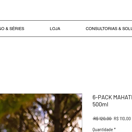
O & SÉRIES
LOJA
CONSULTORIAS & SO
6-PACK MAHATMA
500ml
Preço norm
 R$ 120,00 
R$ 110,00
Quantidade
*